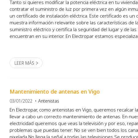
Tanto si quieres modificar la potencia eléctrica en tu viviend
contratar el suministro de luz por primera vez en algún inm
un certificado de instalación eléctrica. Este certificado es 
muestra información relevante sobre las características de la
suministro eléctrico y certifica la seguridad del lugar y de l
encuentran en su interior. En Electropar estamos especializa
elaboración de certificados de in...
LEER MÁS
Mantenimiento de antenas en Vigo
03/01/2022
Antenistas
En Electropar, como antenistas en Vigo, queremos recalcar l
llevar a cabo un correcto mantenimiento de antenas. En nu
electricidad queremos que veas la televisión y por eso, rep
problemas que puedas tener: No se ven bien todos los canales La imagen está
pixelada No llega la señal a todas las televisiones Se prod