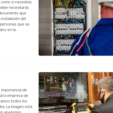
a como si necesitas
ueble necesitarás
un documento que
 instalación del
as personas que se
dos en la
a importancia de
estra empresa de
aramos todos los
ucen apagones