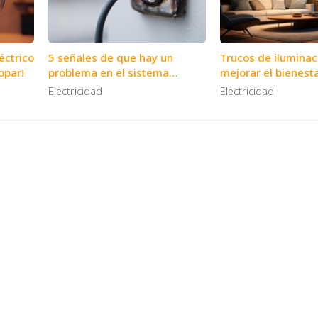
éctrico
5 señales de que hay un
Trucos de iluminac
opar!
problema en el sistema
mejorar el bienest
eléctrico de mi hogar
Electricidad
Electricidad
ectropar, electricistas y cerrajeros en V
icaciones y cerrajería en Vigo, ofrecemos a todos nuestros cli
integral dentro del sector de la electricidad.