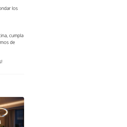
ondar los
icina, cumpla
gamos de
s!