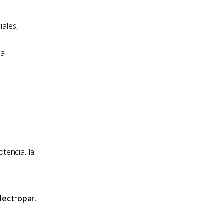
iales,
la
otencia, la
lectropar
.