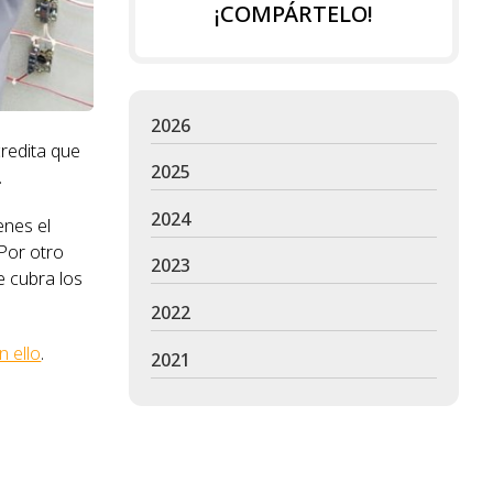
¡COMPÁRTELO!
2026
credita que
2025
.
2024
enes el
 Por otro
2023
e cubra los
2022
 ello
.
2021