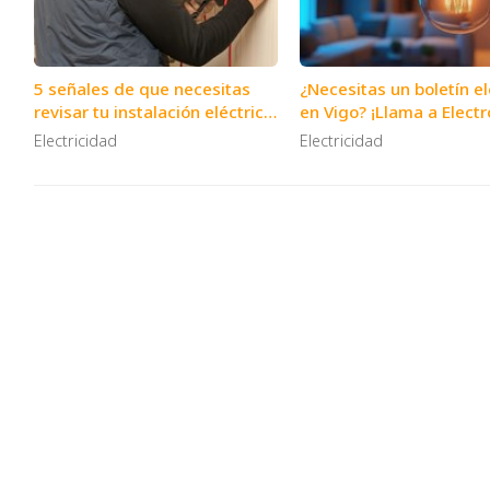
5 señales de que necesitas
¿Necesitas un boletín el
revisar tu instalación eléctrica
en Vigo? ¡Llama a Electr
urgentemente
Electricidad
Electricidad
El
Electropar somos una empresa de electricidad, telecomun