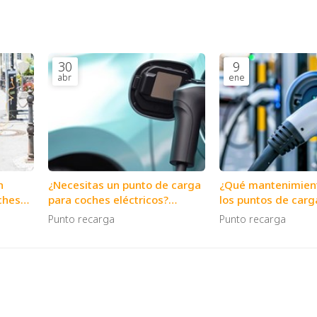
30
9
abr
ene
n
¿Necesitas un punto de carga
¿Qué mantenimient
ches
para coches eléctricos?
los puntos de carg
esa
Somos instaladores
vehículos?
Punto recarga
Punto recarga
certificados Tesla