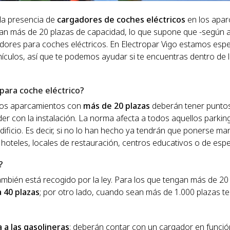
la presencia de
cargadores de coches eléctricos
en los apa
gan más de 20 plazas de capacidad, lo que supone que -según 
ores para coches eléctricos. En Electropar Vigo estamos espe
hículos, así que te podemos ayudar si te encuentras dentro de 
para coche eléctrico?
llos aparcamientos con
más de 20 plazas
deberán tener punto
er con la instalación. La norma afecta a todos aquellos parki
edificio. Es decir, si no lo han hecho ya tendrán que ponerse ma
 hoteles, locales de restauración, centros educativos o de esp
?
mbién está recogido por la ley. Para los que tengan más de 20
 40 plazas
; por otro lado, cuando sean más de 1.000 plazas t
 a las gasolineras
: deberán contar con un cargador en funció