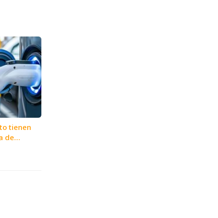
o tienen
a de