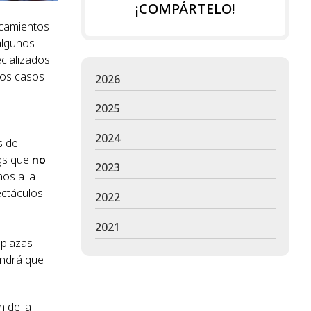
¡COMPÁRTELO!
rcamientos
algunos
cializados
los casos
2026
2025
2024
s de
ngs que
no
2023
nos a la
ectáculos.
2022
2021
 plazas
endrá que
n de la