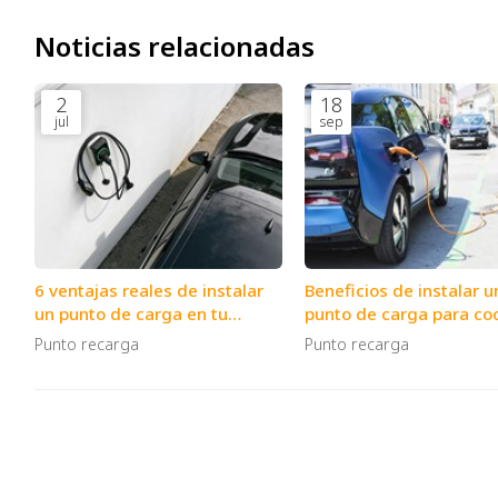
Noticias relacionadas
2
18
jul
sep
6 ventajas reales de instalar
Beneficios de instalar u
un punto de carga en tu
punto de carga para co
garaje privado
eléctricos en una empr
Punto recarga
Punto recarga