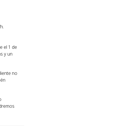
h.
e el 1 de
s y un
cliente no
ién
o
dremos