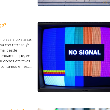
go?
mpieza a pixelarse.
va con retraso. ¡Y
ema, desde
comendamos que, en
luciones efectivas
as contamos en este