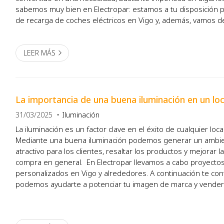
sabemos muy bien en Electropar: estamos a tu disposición p
de recarga de coches eléctricos en Vigo y, además, vamos d
mejores marcas del segmento, como es el caso de Tesla. ¿Qu
LEER MÁS
La importancia de una buena iluminación en un loc
31/03/2025
Iluminación
La iluminación es un factor clave en el éxito de cualquier loca
Mediante una buena iluminación podemos generar un ambi
atractivo para los clientes, resaltar los productos y mejorar 
compra en general. En Electropar llevamos a cabo proyectos
personalizados en Vigo y alrededores. A continuación te c
podemos ayudarte a potenciar tu imagen de marca y vender
de una buena iluminación en tu local comercial At...