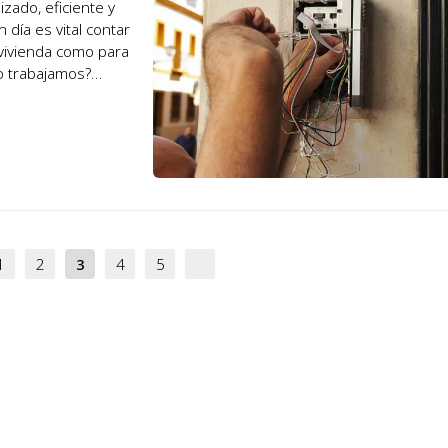
zado, eficiente y
día es vital contar
 vivienda como para
o trabajamos?
1
2
3
4
5