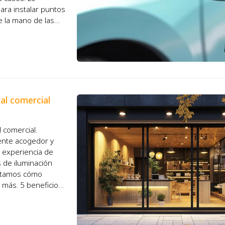
ara instalar puntos
e la mano de las
...
al comercial
l comercial.
ente acogedor y
la experiencia de
 de iluminación
ontamos cómo
 más. 5 beneficios