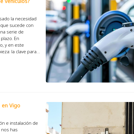
e vehículos?
lsado la necesidad
al que sucede con
una serie de
 plazo. En
o, y en este
ieza: la clave para
 en Vigo
ón e instalación de
: nos has