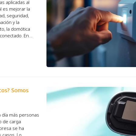
as aplicadas al
al es mejorar la
ad, seguridad,
ación y la
to, la domótica
 conectado. En
icos? Somos
da día más personas
o de carga
presa se ha
 casos. Lo