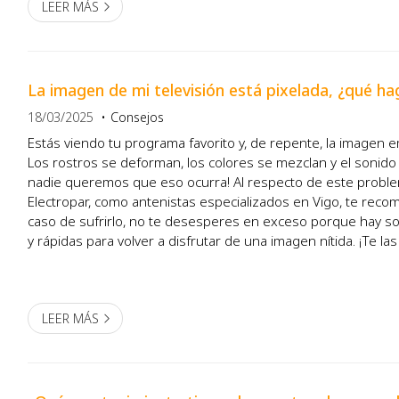
LEER MÁS
La imagen de mi televisión está pixelada, ¿qué ha
18/03/2025
Consejos
Estás viendo tu programa favorito y, de repente, la imagen e
Los rostros se deforman, los colores se mezclan y el sonido 
nadie queremos que eso ocurra! Al respecto de este probl
Electropar, como antenistas especializados en Vigo, te re
caso de sufrirlo, no te desesperes en exceso porque hay so
y rápidas para volver a disfrutar de una imagen nítida. ¡Te l
artículo! ¿Por qué se pixelan los cana...
LEER MÁS